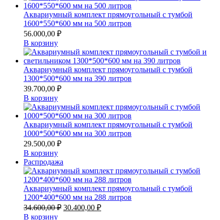
Аквариумный комплект прямоугольный с тумбой
1600*550*600 мм на 500 литров
56.000,00
₽
В корзину
Аквариумный комплект прямоугольный с тумбой
1300*500*600 мм на 390 литров
39.700,00
₽
В корзину
Аквариумный комплект прямоугольный с тумбой
1000*500*600 мм на 300 литров
29.500,00
₽
В корзину
Продаваемый
Распродажа
товар
Аквариумный комплект прямоугольный с тумбой
1200*400*600 мм на 288 литров
Первоначальная
Текущая
34.600,00
₽
30.400,00
₽
цена
цена:
В корзину