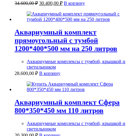
Первоначальная
Текущая
34.600,00
₽
30.400,00
₽
В корзину
цена
цена:
составляла
30.400,00 ₽.
34.600,00 ₽.
Аквариумный комплект
прямоугольный с тумбой
1200*400*500 мм на 250 литров
Аквариумные комплексы с тумбой, крышкой и
светильником
28.600,00
₽
В корзину
Аквариумный комплект Сфера
800*350*450 мм 110 литров
Аквариумные комплексы с тумбой, крышкой и
светильником
20.300,00
₽
В корзину