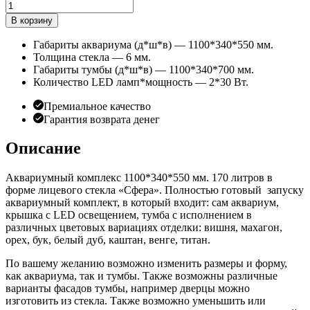
Количество
товара
В корзину
Аквариумный
комплект
Габариты аквариума (д*ш*в) — 1100*340*550 мм.
Сфера
Толщина стекла — 6 мм.
1100*340*550
Габариты тумбы (д*ш*в) — 1100*340*700 мм.
мм
Количество LED ламп*мощность — 2*30 Вт.
170
литров
Премиальное качество
Гарантия возврата денег
Описание
Аквариумный комплекс 1100*340*550 мм. 170 литров в
форме лицевого стекла «Сфера». Полностью готовый запуску
аквариумный комплект, в который входит: сам аквариум,
крышка с LED освещением, тумба с исполнением в
различных цветовых вариациях отделки: вишня, махагон,
орех, бук, белый дуб, каштан, венге, титан.
По вашему желанию возможно изменить размеры и форму,
как аквариума, так и тумбы. Также возможны различные
варианты фасадов тумбы, например дверцы можно
изготовить из стекла. Также возможно уменьшить или