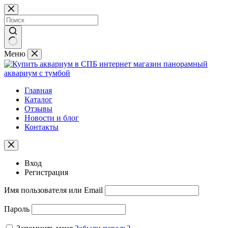
Перейти
к
сути
Ничего
Меню
не
найдено
Главная
Каталог
Отзывы
Новости и блог
Контакты
Вход
Регистрация
Имя пользователя или Email
Пароль